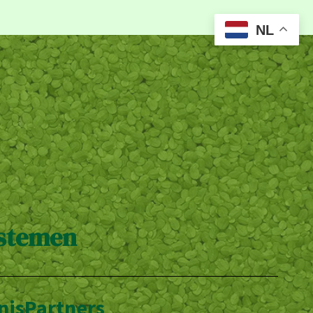
NL
ystemen
nis
Partners