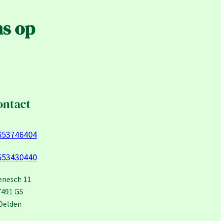
ns op
ontact
653746404
653430440
enesch 11
7491 GS
Delden