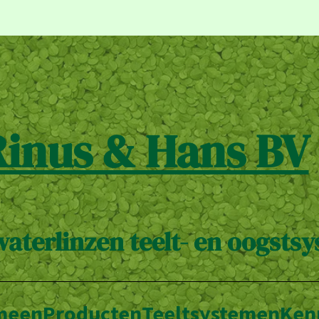
Rinus & Hans BV
waterlinzen teelt- en oogsts
meen
Producten
Teeltsystemen
Ken