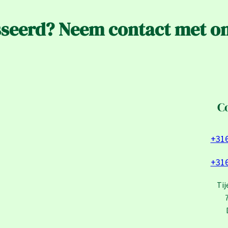
sseerd? Neem contact met o
C
+31
+31
Tij