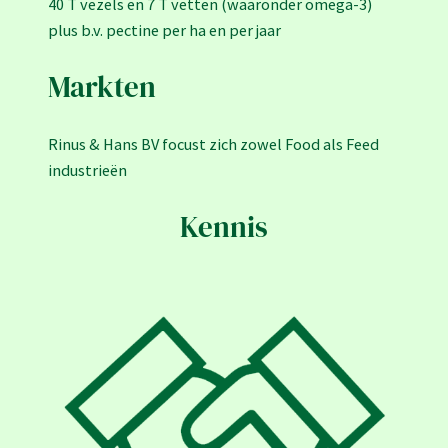
40 T vezels en 7 T vetten (waaronder omega-3)
plus b.v. pectine per ha en per jaar
Markten
Rinus & Hans BV focust zich zowel Food als Feed
industrieën
Kennis