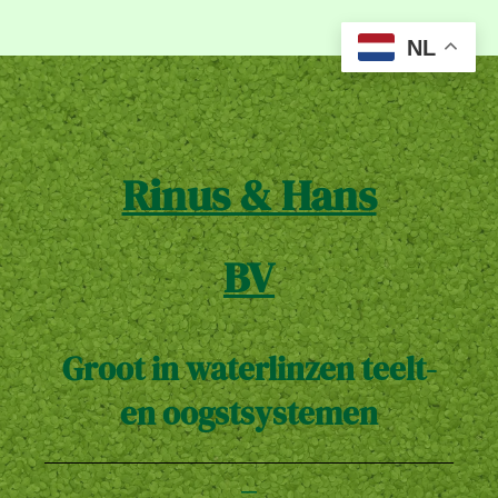
NL
Rinus & Hans
BV
Groot in waterlinzen teelt-
en oogstsystemen